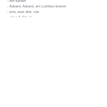
- Mit Kerzen
- Advent, Advent, ein Lichtlein brennt
- eins, zwei drei, vier
- ohne Aufdruck
individuell könnt ihr noch das passende
Schälchen für mehr Deko dazu
bestellen.
Die Kerzen und Deko ist nicht im
Lieferumfang enthalten.
Größe 24,8 cm
Ihr habt Ideen oder Anregungen?
Schreibt uns direkt im Kontaktformular